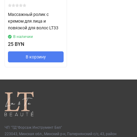
Массажный ролик с
кремом для лица и
повязкой для волос LT33
В наличии
25 BYN
В корзину
ЧП "ТД"Форсаж Инструмент Бел"
223043, Минская обл., Минский р-н, Папернянский с/с, 43, район