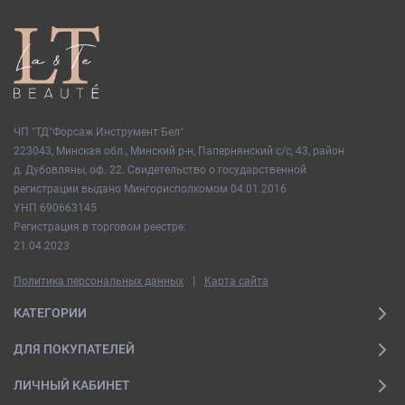
Сочетание натуральных ингредиентов и эфирных масел
помогает тонизировать и оживлять кожу. Имбирь обладает
противовоспалительными свойствами, способствует
улучшению циркуляции и стимулирует обновление клеток
кожи, делая ее более упругой и эластичной. Апельсин, богатый
витамином C, освежает и тонизирует кожу, придавая ей
ЧП "ТД"Форсаж Инструмент Бел"
здоровое сияние.
223043, Минская обл., Минский р-н, Папернянский с/с, 43, район
д. Дубовляны, оф. 22. Свидетельство о государственной
Мы постоянно стремимся к совершенству, поэтому наше мыло
регистрации выдано Мингорисполкомом 04.01.2016
ручной работы создается с любовью и заботой о вашей коже.
УНП 690663145
Мы используем только натуральные ингредиенты высокого
Регистрация в торговом реестре:
качества, чтобы обеспечить вам самый приятный и
21.04.2023
эффективный уход за кожей.
|
Политика персональных данных
Карта сайта
Доставка мыло от 5 штук
КАТЕГОРИИ
ДЛЯ ПОКУПАТЕЛЕЙ
ЛИЧНЫЙ КАБИНЕТ