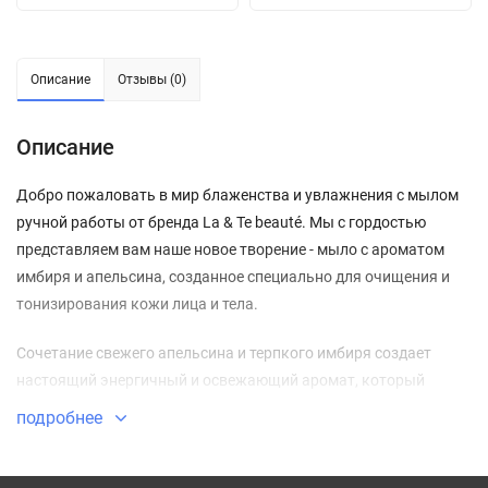
Описание
Отзывы (0)
Описание
Добро пожаловать в мир блаженства и увлажнения с мылом
ручной работы от бренда La & Te beauté. Мы с гордостью
представляем вам наше новое творение - мыло с ароматом
имбиря и апельсина, созданное специально для очищения и
тонизирования кожи лица и тела.
Сочетание свежего апельсина и терпкого имбиря создает
настоящий энергичный и освежающий аромат, который
пробуждает все ваши чувства и заряжает положительной
подробнее
энергией. Наше мыло бережно очищает кожу, удаляя
загрязнения, оставляя ощущение свежести и чистоты.