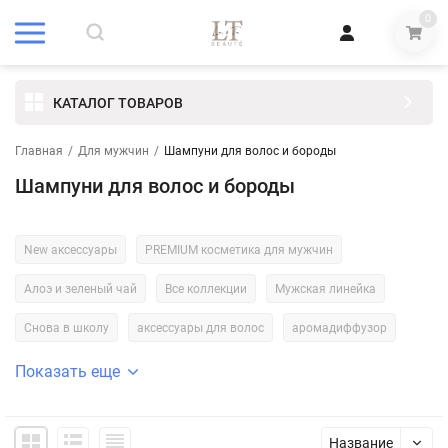
0
КАТАЛОГ ТОВАРОВ
Главная
/
Для мужчин
/
Шампуни для волос и бороды
Шампуни для волос и бороды
New аксессуары
PREMIUM косметика для мужчин
Алоэ и зеленый чай
Все коллекции
Мужская линейка
Снова в школу
аксессуары для волос
аромадиффузор
Показать еще
Название