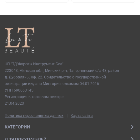
ЧП "ТД"Форсаж Инструмент Бел"
223043, Минская обл., Минский р-н, Папернянский с/с, 43, район
д. Дубовляны, оф. 22. Свидетельство о государственной
регистрации выдано Мингорисполкомом 04.01.2016
УНП 690663145
Регистрация в торговом реестре:
21.04.2023
|
Политика персональных данных
Карта сайта
КАТЕГОРИИ
ДЛЯ ПОКУПАТЕЛЕЙ