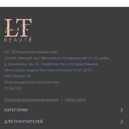
ЧП "ТД"Форсаж Инструмент Бел"
223043, Минская обл., Минский р-н, Папернянский с/с, 43, район
д. Дубовляны, оф. 22. Свидетельство о государственной
регистрации выдано Мингорисполкомом 04.01.2016
УНП 690663145
Регистрация в торговом реестре:
21.04.2023
|
Политика персональных данных
Карта сайта
КАТЕГОРИИ
ДЛЯ ПОКУПАТЕЛЕЙ