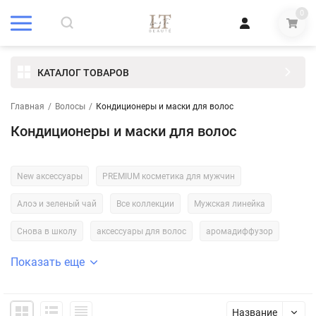
0
КАТАЛОГ ТОВАРОВ
Главная
/
Волосы
/
Кондиционеры и маски для волос
Кондиционеры и маски для волос
New аксессуары
PREMIUM косметика для мужчин
Алоэ и зеленый чай
Все коллекции
Мужская линейка
Снова в школу
аксессуары для волос
аромадиффузор
Показать еще
Название