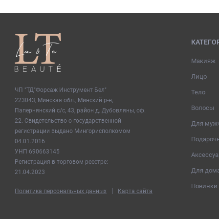
КАТЕГО
Макияж
Лицо
ЧП "ТД"Форсаж Инструмент Бел"
Тело
223043, Минская обл., Минский р-н,
Волосы
Папернянский с/с, 43, район д. Дубовляны, оф.
22. Свидетельство о государственной
Для муж
регистрации выдано Мингорисполкомом
Подароч
04.01.2016
УНП 690663145
Аксессу
Регистрация в торговом реестре:
Для дом
21.04.2023
Новинки
|
Политика персональных данных
Карта сайта