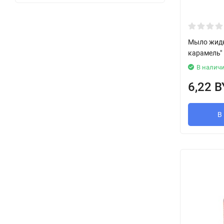
Мыло жидк
карамель"
В налич
6,22 
В