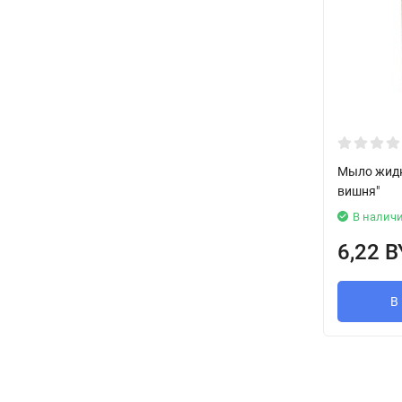
Мыло жидко
вишня"
В налич
6,22 
В