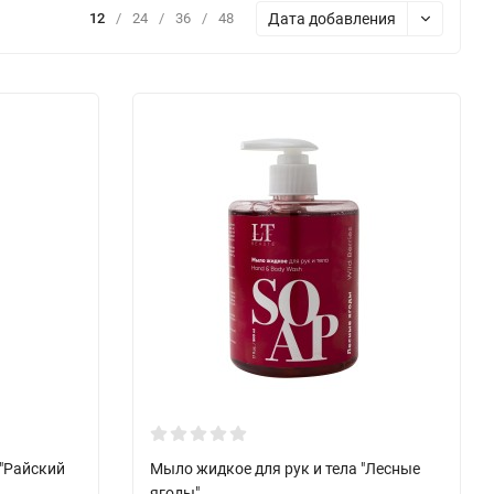
Дата добавления
12
/
24
/
36
/
48
 "Райский
Мыло жидкое для рук и тела "Лесные
ягоды"