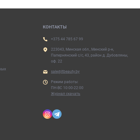
КОНТАКТЫ
+375 44 785 67 99
223043, Минская обл., Минский р-н,
Папернянский с/с, 43, район д. Дубовляны,
оф. 22
ных
sale@ltbeauty.by
Режим работы:
ПН-ВС 10:00-22:00
Журнал скачать