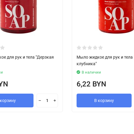
е для рук и тела "Дерзкая
Мыло жидкое для рук и тела
клубника"
ии
В наличии
BYN
6,22 BYN
 корзину
В корзину