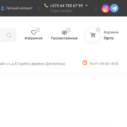
+375 44 785 67 99
Личный кабинет
Отдел продаж
0
0
0
Корзина
Пусто
Избранное
Просмотренные
ий с/с, д.43 (район деревни Дубовляны)
Пн-Пт 09:00-18:00