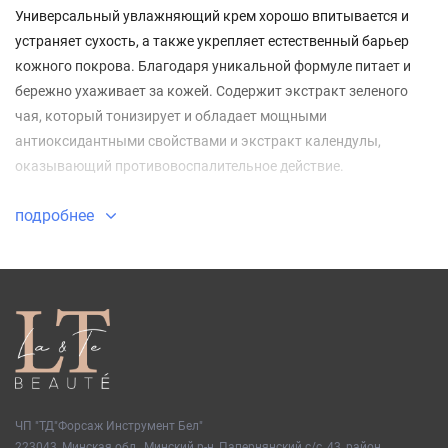
Универсальный увлажняющий крем хорошо впитывается и
устраняет сухость, а также укрепляет естественный барьер
кожного покрова. Благодаря уникальной формуле питает и
бережно ухаживает за кожей. Содержит экстракт зеленого
чая, который тонизирует и обладает мощными
антиоксидантными свойствами и экстракт календулы,
оказывающий противовоспалительное действие.
подробнее
ЧП "ТД"Форсаж Инструмент Бел"
223043, Минская обл., Минский р-н, Папернянский с/с, 43, район