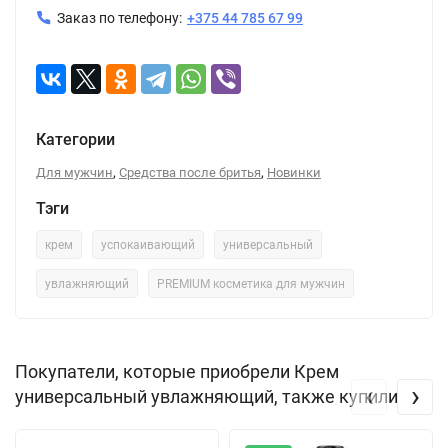
Заказ по телефону:
+375 44 785 67 99
Категории
,
,
Для мужчин
Средства после бритья
Новинки
Тэги
крем
успокаивающий
универсальный
увлажняющий
PREMIUM косметика для мужчин
Покупатели, которые приобрели Крем
‹
›
универсальный увлажняющий, также купили