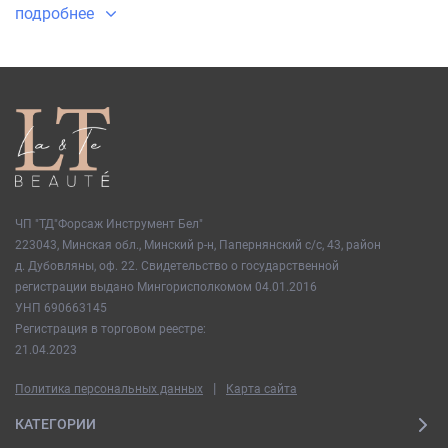
Увлажняющий крем для лица и массажный ролик - подходят
подробнее
для всех типов кожи и ежедневного использования. Ещё мы
включили в подарочные наборы косметики повязку для
волос, с ней будет удобно наносить средства - волосы не будут
попадать на лицо и мешать процессу.
Такой подарочный набор косметики для мамы, девушки,
подруги, сестры, коллеги - идеальный подарок на праздник.
ЧП "ТД"Форсаж Инструмент Бел"
223043, Минская обл., Минский р-н, Папернянский с/с, 43, район
д. Дубовляны, оф. 22. Свидетельство о государственной
регистрации выдано Мингорисполкомом 04.01.2016
УНП 690663145
Регистрация в торговом реестре:
21.04.2023
|
Политика персональных данных
Карта сайта
КАТЕГОРИИ